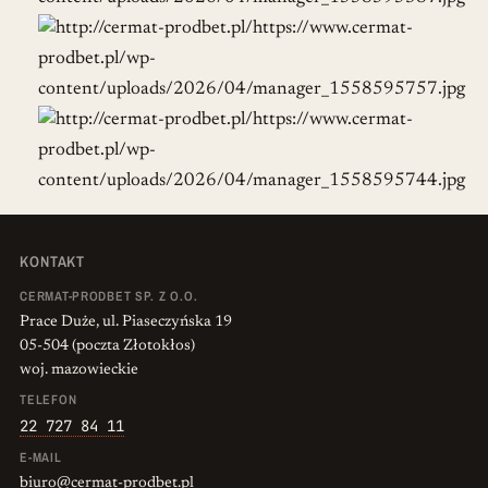
KONTAKT
CERMAT-PRODBET SP. Z O.O.
Prace Duże, ul. Piaseczyńska 19
05-504 (poczta Złotokłos)
woj. mazowieckie
TELEFON
22 727 84 11
E-MAIL
biuro@cermat-prodbet.pl