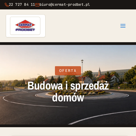
Przejdź
22 727 84 11
biuro@cermat-prodbet.pl
do
treści
OFERTA
Budowa i sprzedaż
domów