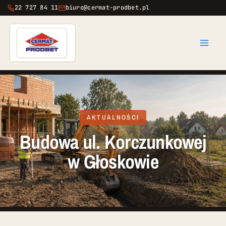
Przejdź
22 727 84 11
biuro@cermat-prodbet.pl
do
treści
AKTUALNOŚCI
Budowa ul. Korczunkowej
w Głoskowie